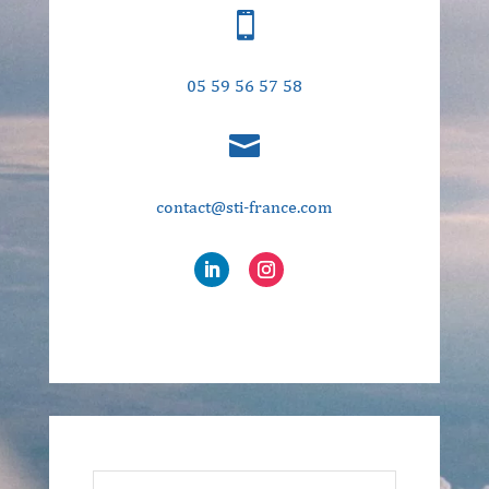

05 59 56 57 58

contact@sti-france.com